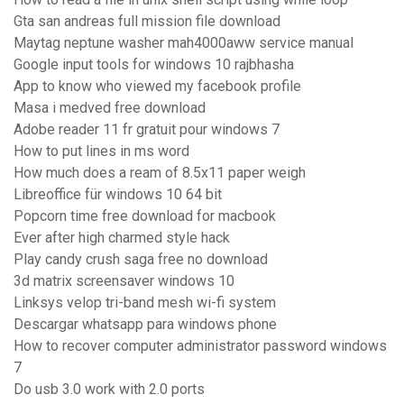
Gta san andreas full mission file download
Maytag neptune washer mah4000aww service manual
Google input tools for windows 10 rajbhasha
App to know who viewed my facebook profile
Masa i medved free download
Adobe reader 11 fr gratuit pour windows 7
How to put lines in ms word
How much does a ream of 8.5x11 paper weigh
Libreoffice für windows 10 64 bit
Popcorn time free download for macbook
Ever after high charmed style hack
Play candy crush saga free no download
3d matrix screensaver windows 10
Linksys velop tri-band mesh wi-fi system
Descargar whatsapp para windows phone
How to recover computer administrator password windows
7
Do usb 3.0 work with 2.0 ports