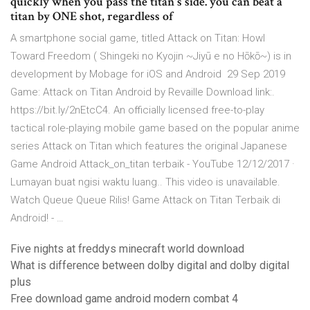
quickly when you pass the titan's side. you can beat a
titan by ONE shot, regardless of
A smartphone social game, titled Attack on Titan: Howl
Toward Freedom ( Shingeki no Kyojin ~Jiyū e no Hōkō~) is in
development by Mobage for iOS and Android 29 Sep 2019
Game: Attack on Titan Android by Revaille Download link:.
https://bit.ly/2nEtcC4. An officially licensed free-to-play
tactical role-playing mobile game based on the popular anime
series Attack on Titan which features the original Japanese
Game Android Attack_on_titan terbaik - YouTube 12/12/2017 ·
Lumayan buat ngisi waktu luang.. This video is unavailable.
Watch Queue Queue Rilis! Game Attack on Titan Terbaik di
Android! - …
Five nights at freddys minecraft world download
What is difference between dolby digital and dolby digital
plus
Free download game android modern combat 4