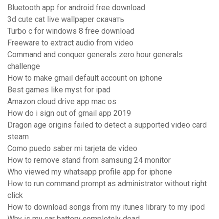
Bluetooth app for android free download
3d cute cat live wallpaper скачать
Turbo c for windows 8 free download
Freeware to extract audio from video
Command and conquer generals zero hour generals
challenge
How to make gmail default account on iphone
Best games like myst for ipad
Amazon cloud drive app mac os
How do i sign out of gmail app 2019
Dragon age origins failed to detect a supported video card
steam
Como puedo saber mi tarjeta de video
How to remove stand from samsung 24 monitor
Who viewed my whatsapp profile app for iphone
How to run command prompt as administrator without right
click
How to download songs from my itunes library to my ipod
Why is my car battery completely dead