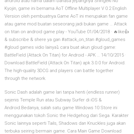
android atau nama dalam bahasa jepangnya Shingeki No
Kyojin, game ini bernama AoT Offline Multiplayer V 0.2 English
Version oleh pembuatnya.Game AoT ini merupakan fan game
atau game mod buatan seseorang jadi bukan game … Attack
on titan on android game play - YouTube 01/04/2018 · 🔥like👍
& subscribe & shere ya gan #attack_on_titan #gloud_games
#gloud games vidio lainya⤵ cara buat akun gloud game:
BattleField (Attack On Titan) for Android - APK … 14/10/2015 ·
Download BattleField (Attack On Titan) apk 3.0.0 for Android.
The high-quality 3DCG and players can battle together
through the network.
Sonic Dash adalah game lari tanpa henti (endless runner)
sejenis Temple Run atau Subway Surfer di iOS &
Android.Bedanya, salah satu game Windows 10 Store ini
menggunakan tokoh Sonic the Hedgehog dari Sega. Karakter
Sonic lainnya seperti Tails, Shadows dan Knuckles juga akan
terbuka seiring bermain game. Cara Main Game Download