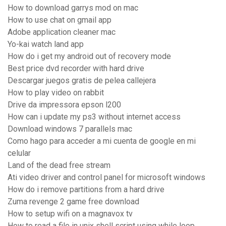
How to download garrys mod on mac
How to use chat on gmail app
Adobe application cleaner mac
Yo-kai watch land app
How do i get my android out of recovery mode
Best price dvd recorder with hard drive
Descargar juegos gratis de pelea callejera
How to play video on rabbit
Drive da impressora epson l200
How can i update my ps3 without internet access
Download windows 7 parallels mac
Como hago para acceder a mi cuenta de google en mi
celular
Land of the dead free stream
Ati video driver and control panel for microsoft windows
How do i remove partitions from a hard drive
Zuma revenge 2 game free download
How to setup wifi on a magnavox tv
How to read a file in unix shell script using while loop