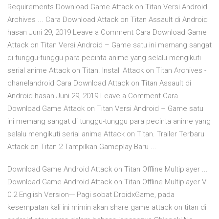
Requirements Download Game Attack on Titan Versi Android
Archives ... Cara Download Attack on Titan Assault di Android
hasan Juni 29, 2019 Leave a Comment Cara Download Game
Attack on Titan Versi Android – Game satu ini memang sangat
di tunggu-tunggu para pecinta anime yang selalu mengikuti
serial anime Attack on Titan. Install Attack on Titan Archives -
chanelandroid Cara Download Attack on Titan Assault di
Android hasan Juni 29, 2019 Leave a Comment Cara
Download Game Attack on Titan Versi Android – Game satu
ini memang sangat di tunggu-tunggu para pecinta anime yang
selalu mengikuti serial anime Attack on Titan. Trailer Terbaru
Attack on Titan 2 Tampilkan Gameplay Baru ...
Download Game Android Attack on Titan Offline Multiplayer ...
Download Game Android Attack on Titan Offline Multiplayer V
0.2 English Version--- Pagi sobat DroidxGame, pada
kesempatan kali ini mimin akan share game attack on titan di