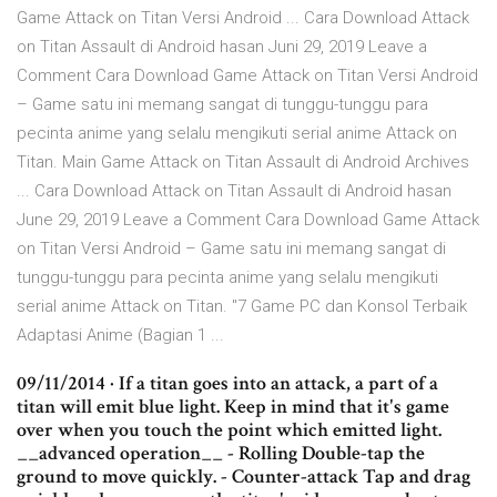
Game Attack on Titan Versi Android ... Cara Download Attack
on Titan Assault di Android hasan Juni 29, 2019 Leave a
Comment Cara Download Game Attack on Titan Versi Android
– Game satu ini memang sangat di tunggu-tunggu para
pecinta anime yang selalu mengikuti serial anime Attack on
Titan. Main Game Attack on Titan Assault di Android Archives
... Cara Download Attack on Titan Assault di Android hasan
June 29, 2019 Leave a Comment Cara Download Game Attack
on Titan Versi Android – Game satu ini memang sangat di
tunggu-tunggu para pecinta anime yang selalu mengikuti
serial anime Attack on Titan. "7 Game PC dan Konsol Terbaik
Adaptasi Anime (Bagian 1 ...
09/11/2014 · If a titan goes into an attack, a part of a
titan will emit blue light. Keep in mind that it's game
over when you touch the point which emitted light.
__advanced operation__ - Rolling Double-tap the
ground to move quickly. - Counter-attack Tap and drag